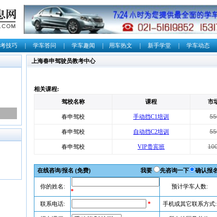
考技巧
|
学车答问
|
学车趣闻
|
用车热文
|
新手学堂
|
学车动态
上海春申驾驶员教考中心
相关课程:
驾校名称
课程
市
春申驾校
手动挡C1培训
55
春申驾校
自动挡C2培训
55
春申驾校
VIP贵宾班
10
在线咨询/报名 (免费)
我要
先咨询一下
确认报
你的姓名:
预计学车人数:
*
联系电话:
*
手机或其它联系方式: