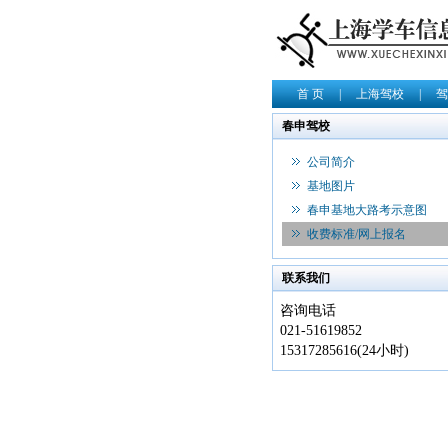
首 页
|
上海驾校
|
驾
春申驾校
公司简介
基地图片
春申基地大路考示意图
收费标准/网上报名
联系我们
咨询电话
021-51619852
15317285616(24小时)