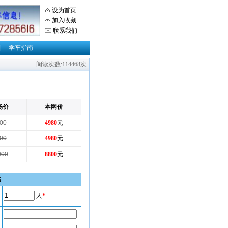
设为首页
加入收藏
联系我们
|
学车指南
阅读次数:114468次
场价
本网价
00
4980
元
00
4980
元
000
8800
元
名
人
*