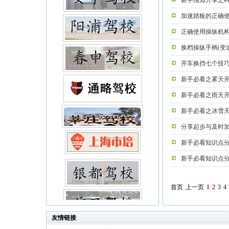
新手须知分享之
加速踏板的正确
正确使用操纵机
换档操纵手柄(变
开车换挡七个技
新手必看之雾天
新手必看之雨天
新手必看之冰雪
分享起步与及时
新手必看知识点
新手必看知识点
首页
上一页
1
2
3
4
友情链接