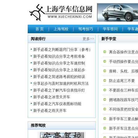
首 页
|
上海驾校
|
驾考技巧
|
学车答问
|
学车
阅读排行
更多>>
新手学堂
新手必看之判断题窍门分享（参考）
离合器操作注意
新手必看知识点分享之考前准备
手动挡操作要点
新手必看知识点分享之车速控制
新手必看知识点分享之上坡起步
座椅、头枕、后
新手必看之简述路考易犯的错误
防止追尾三不要
分享起步与及时加速的时机和方法
新手必看之了解汽车仪表指示灯
不要跟在三种车
新手必看之冰雪天开车
拥堵路段跟车技
新手必看之汽车仪表图标功能
不同场景把控安
新手必看之雨天开车
新手学车三要点
推荐驾校
新手开车注意点