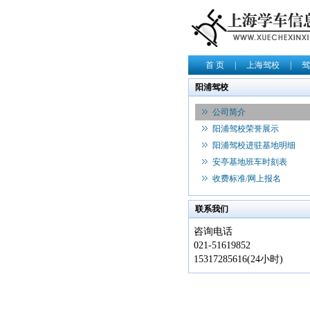
首 页
|
上海驾校
|
驾
阳浦驾校
公司简介
阳浦驾校荣誉展示
阳浦驾校进驻基地明细
安亭基地班车时刻表
收费标准/网上报名
联系我们
咨询电话
021-51619852
15317285616(24小时)