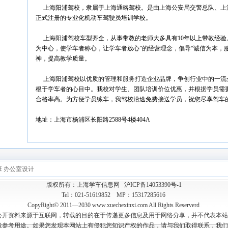
上海阳浦驾校，隶属于上海通略驾校。是由上海公安局交警总队、上
正式注册的专业化机动车驾驶员培训学校。
上海阳浦驾校车型齐全，从事带教的老师大多具有10年以上带教经验
为中心，使学车者称心，让学车者放心”的经营理念，倡导“诚信为本，
神，提高教学质量。
上海阳浦驾校以优质的管理和服务打造企业品牌，争创行业中的一流企
根于学车者的心目中。我校对学生、团队培训价位优惠，并根据学员需
合格率高。为方便学员练车，我驾校沿途免费接送学员，祝您尽享驾车
地址：上海市杨浦区长阳路2588号4楼404A
班
办公室设计
版权所有：上海学车信息网
沪ICP备14053390号-1
Tel：021-51619852 MP：15317285616
CopyRight© 2011—2030 www.xuechexinxi.com All Rights Reserverd
公开资料来源于互联网，转载的目的在于传递更多信息及用于网络分享，并不代表本站
般参考用途。如果您发现本网站上有侵犯您知识产权的作品，请与我们取得联系，我们