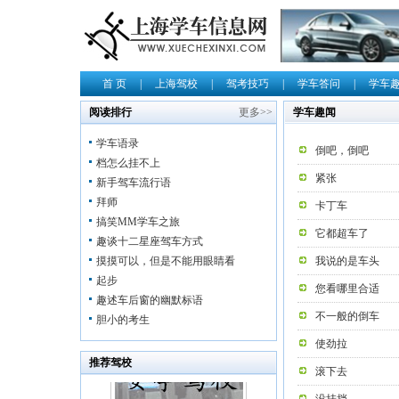
首 页
|
上海驾校
|
驾考技巧
|
学车答问
|
学车
阅读排行
更多>>
学车趣闻
学车语录
倒吧，倒吧
档怎么挂不上
紧张
新手驾车流行语
拜师
卡丁车
搞笑MM学车之旅
它都超车了
趣谈十二星座驾车方式
摸摸可以，但是不能用眼睛看
我说的是车头
起步
您看哪里合适
趣述车后窗的幽默标语
不一般的倒车
胆小的考生
使劲拉
推荐驾校
滚下去