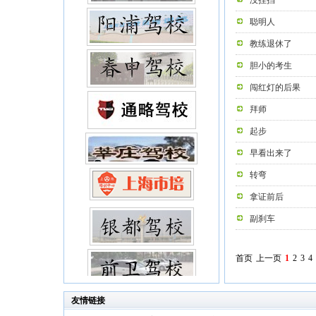
没挂挡
聪明人
教练退休了
胆小的考生
闯红灯的后果
拜师
起步
早看出来了
转弯
拿证前后
副刹车
首页
上一页
1
2
3
4
友情链接