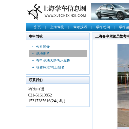
首 页
|
上海驾校
|
驾考技巧
|
学车答问
|
学车
春申驾校
上海春申驾驶员教考
公司简介
基地图片
春申基地大路考示意图
收费标准/网上报名
联系我们
咨询电话
021-51619852
15317285616(24小时)