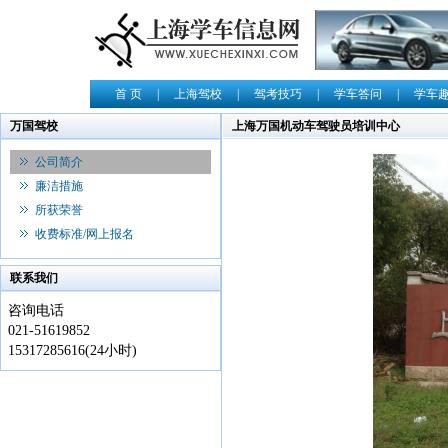
首 页
|
上海驾校
|
驾考技巧
|
学车答问
|
学车
万国驾校
上海万国机动车驾驶员培训中心
公司简介
廉洁措施
所获荣誉
收费标准/网上报名
联系我们
咨询电话
021-51619852
15317285616(24小时)