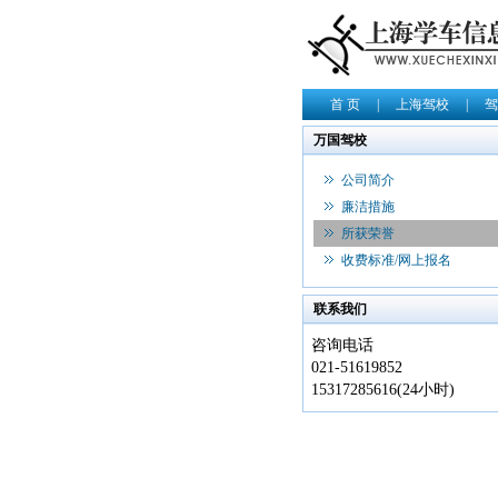
首 页
|
上海驾校
|
驾
万国驾校
公司简介
廉洁措施
所获荣誉
收费标准/网上报名
联系我们
咨询电话
021-51619852
15317285616(24小时)