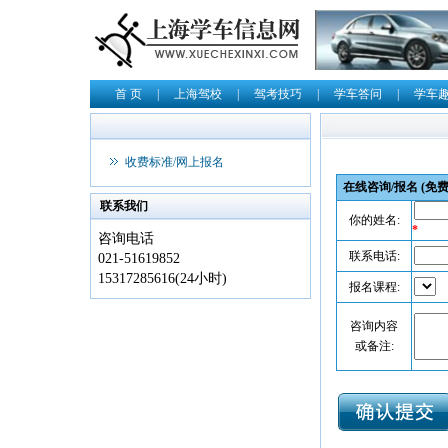
首 页
|
上海驾校
|
驾考技巧
|
学车答问
|
学车
收费标准/网上报名
在线咨询/报名 (免费
联系我们
你的姓名:
*
咨询电话
联系电话:
021-51619852
15317285616(24小时)
报名课程:
咨询内容
或备注: